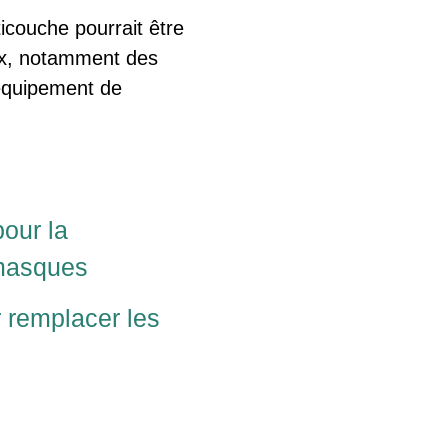
icouche pourrait être
ux, notamment des
 équipement de
pour la
 masques
 remplacer les