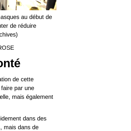
 masques au début de
ter de réduire
chives)
AROSE
onté
tion de cette
 faire par une
duelle, mais également
pidement dans des
s, mais dans de