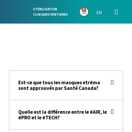
STÉRILISATION
0
EN
CLINIQUES DENTAIRES
FAQ
Est-ce que tous les masques etrëma
sont approuvés par Santé Canada?
Quelle est la différence entre le ëAIR, le
ëPRO et le ëTECH?